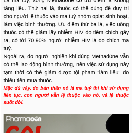
Là ma tuý, song Methad0ne có ưu điểm là không
tăng liều. Thứ hai là, thuốc có thể dùng để duy trì
cho người lệ thuộc vào ma tuý nhóm opiat sinh hoạt,
làm việc bình thường. Ưu điểm thứ ba là, việc uống
thuốc có thể giảm lây nhiễm HIV do tiêm chích gây
ra, có tới 70-90% người nhiễm HIV là do chích ma
tuý.
Ngoài ra, do người nghiện khi dùng Methad0ne vẫn
có thể lao động bình thường, nên việc sử dụng này
tạm thời có thể giảm được tội phạm "làm liều" do
thiếu tiền mua thuốc.
Mặc dù vậy, do bản thân nó là ma tuý thì khi sử dụng
liên tục, con người vẫn lệ thuộc vào nó, và lệ thuộc
suốt đời.