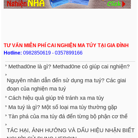
TƯ VẤN MIỄN PHÍ CAI NGHIỆN MA TÚY TẠI GIA ĐÌNH
Hotline:
0982850619 - 0357899166
Methad0ne là gì? Methad0ne có giúp cai nghiện?
Nguyên nhân dẫn đến sử dụng ma tuý? Các giai
đoạn của nghiện ma tuý
Cách hiệu quả giúp trẻ tránh xa ma túy
Ma tuý là gì? Một số loại ma túy thường gặp
Tàn phá của ma túy đá đến từng bộ phận cơ thể
TÁC HẠI, ẢNH HƯỞNG VÀ DẤU HIỆU NHẬN BIẾT