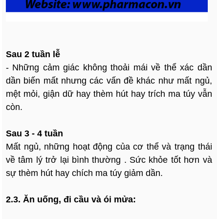
Sau 2 tuần lễ
- Những cảm giác không thoải mái về thể xác dần
dần biến mất nhưng các vấn đề khác như mất ngủ,
mệt mỏi, giận dữ hay thèm hút hay trích ma túy vẫn
còn.
Sau 3 - 4 tuần
Mất ngủ, những hoạt động của cơ thể và trạng thái
về tâm lý trở lại bình thường . Sức khỏe tốt hơn và
sự thèm hút hay chích ma túy giảm dần.
2.3. Ăn uống, đi cầu và ói mửa: