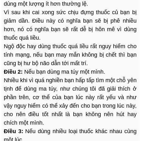
dùng một lượng ít hơn thường lệ.
Vì sau khi cai xong sức chịu đựng thuốc củ bạn bị
giảm dần. Điều này có nghĩa bạn sẽ bị phê nhiều
hơn, nó có nghĩa bạn sẽ rất dễ bị hôn mê vì dùng
thuốc quá liều.
Ngộ độc hay dùng thuốc quá liều rất nguy hiểm cho
tính mạng, nếu bạn may mắn không bị chết thì bạn
cũng bị hư bộ não dẫn tới mất trí.
Điều 2:
Nếu bạn dùng ma túy một mình.
Nhiều khi vì quá nghiền bạn hấp tấp tìm một chỗ yên
tịnh để dùng ma túy, như chúng tôi đã giải thích ở
phần trên, cơ thể của bạn lúc này rất yếu và như
vậy nguy hiểm có thể xảy đến cho bạn trong lúc này,
cho nên điều tốt nhất là bạn không nên hút hay
chích một mình.
Điều 3:
Nếu dùng nhiều loại thuốc khác nhau cùng
một lúc.