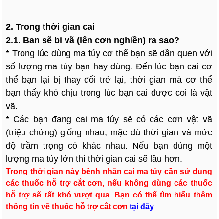
2. Trong thời gian cai
2.1. Bạn sẽ bị vã (lên cơn nghiền) ra sao?
* Trong lúc dùng ma túy cơ thể bạn sẽ dần quen với
số lượng ma túy bạn hay dùng. Đến lúc bạn cai cơ
thể bạn lại bị thay đổi trở lại, thời gian mà cơ thể
bạn thấy khó chịu trong lúc bạn cai được coi là vật
vã.
* Các bạn đang cai ma túy sẽ có các cơn vật vã
(triệu chứng) giống nhau, mặc dù thời gian và mức
độ trầm trọng có khác nhau. Nếu bạn dùng một
lượng ma túy lớn thì thời gian cai sẽ lâu hơn.
Trong thời gian này bệnh nhân cai ma túy cần sử dụng
các thuốc hỗ trợ cắt cơn, nếu không dùng các thuốc
hỗ trợ sẽ rất khó vượt qua. Bạn có thể tìm hiểu thêm
thông tin về thuốc hỗ trợ cắt cơn
tại đây