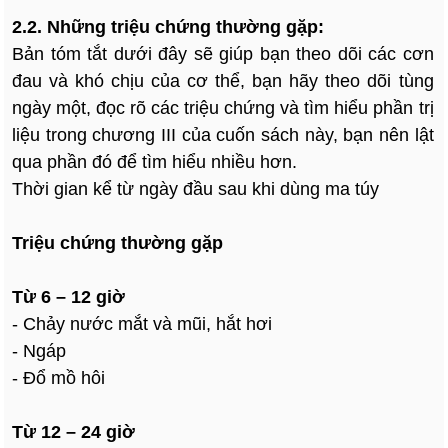
2.2. Những triệu chứng thường gặp:
Bản tóm tắt dưới đây sẽ giúp bạn theo dõi các cơn
đau và khó chịu của cơ thể, bạn hãy theo dõi tùng
ngày một, đọc rõ các triệu chứng và tìm hiểu phần trị
liệu trong chương III của cuốn sách này, bạn nên lật
qua phần đó để tìm hiểu nhiều hơn.
Thời gian kể từ ngày đầu sau khi dùng ma túy
Triệu chứng thường gặp
Từ 6 – 12 giờ
- Chảy nước mắt và mũi, hắt hơi
- Ngáp
- Đổ mồ hôi
Từ 12 – 24 giờ