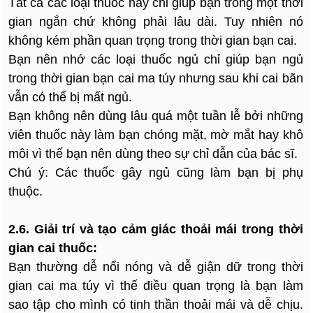
Tất cả các loại thuốc này chỉ giúp bạn trong một thời
gian ngắn chứ không phải lâu dài. Tuy nhiên nó
không kém phần quan trọng trong thời gian bạn cai.
Bạn nên nhớ các loại thuốc ngủ chỉ giúp bạn ngủ
trong thời gian bạn cai ma túy nhưng sau khi cai bãn
vẫn có thể bị mất ngủ.
Bạn không nên dùng lâu quá một tuần lễ bởi những
viên thuốc này làm bạn chóng mặt, mờ mắt hay khô
môi vì thế bạn nên dùng theo sự chỉ dẫn của bác sĩ.
Chú ý: Các thuốc gây ngủ cũng làm bạn bị phụ
thuộc.
2.6. Giải trí và tạo cảm giác thoải mái trong thời
gian cai thuốc:
Bạn thường dễ nổi nóng và dễ giận dữ trong thời
gian cai ma túy vì thế điều quan trọng là bạn làm
sao tập cho mình có tinh thần thoải mái và dễ chịu.