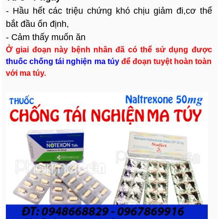
- Hầu hết các triệu chứng khó chịu giảm đi,cơ thể
bắt đầu ổn định,
- Cảm thấy muốn ăn
Ở giai đoạn này bệnh nhân đã có thể sử dụng được
thuốc chống tái nghiện ma túy
để đoạn tuyệt hoàn toàn
với ma túy.