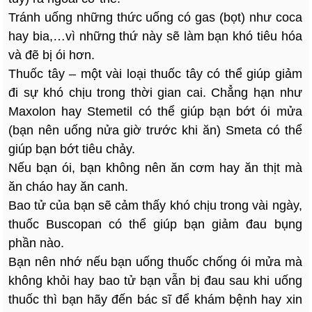
Tránh uống những thức uống có gas (bọt) như coca
hay bia,…vì những thứ này sẽ làm bạn khó tiêu hóa
và đẽ bị ói hơn.
Thuốc tây – một vài loại thuốc tây có thể giúp giảm
đi sự khó chịu trong thời gian cai. Chẳng hạn như
Maxolon hay Stemetil có thể giúp bạn bớt ói mửa
(bạn nên uống nửa giờ trước khi ăn) Smeta có thể
giúp bạn bớt tiêu chảy.
Nếu bạn ói, bạn không nên ăn cơm hay ăn thịt mà
ăn cháo hay ăn canh.
Bao tử của bạn sẽ cảm thấy khó chịu trong vài ngày,
thuốc Buscopan có thể giúp bạn giảm đau bụng
phần nào.
Bạn nên nhớ nếu bạn uống thuốc chống ói mửa mà
không khỏi hay bao tử bạn vẫn bị đau sau khi uống
thuốc thì bạn hãy đến bác sĩ để khám bệnh hay xin