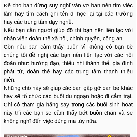
Để cho bạn đừng suy nghĩ vẩn vơ bạn nên tìm việc
làm hay tìm cách ghi tên đi học lại tại các trường
hay các trung tâm dạy nghề.
Nếu bạn cần người giúp đỡ thì bạn nên liên lạc với
nhân viên đoàn thể xã hội, chính quyền, công an.
Còn nếu bạn cảm thấy buồn vì không có bạn bè
chúng tôi đề nghị các bạn nên liên lạc với các hội
đoàn như: hướng đạo, thiếu nhi thánh thể, gia đình
phật tử, đoàn thể hay các trung tâm thanh thiếu
niên.
Những chỗ này sẽ giúp các bạn gặp gỡ bạn bè khác
hay sẽ tổ chức các buổi du ngoạn hoặc đi cắm trại.
Chỉ có tham gia hăng say trong các buổi sinh hoạt
này thì các bạn sẽ cảm thấy bớt buồn chán và sẽ
không nghĩ đến việc dùng ma túy nữa.