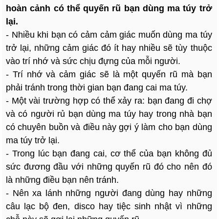
hoàn cảnh có thể quyến rũ bạn dùng ma túy trở
lại.
- Nhiều khi bạn có cảm cảm giác muốn dùng ma túy
trở lại, những cảm giác đó ít hay nhiều sẽ tùy thuộc
vào trí nhớ và sức chịu đựng của mỗi người.
- Trí nhớ và cảm giác sẽ là một quyến rũ mà bạn
phải tránh trong thời gian bạn đang cai ma túy.
- Một vài trường hợp có thể xảy ra: bạn đang đi chợ
và có người rủ bạn dùng ma túy hay trong nhà bạn
có chuyên buồn và điều này gợi ý làm cho bạn dùng
ma túy trở lại.
- Trong lúc bạn đang cai, cơ thể của bạn không đủ
sức đương đầu với những quyến rũ đó cho nên đó
là những điều bạn nên tránh.
- Nên xa lánh những người đang dùng hay những
câu lạc bộ đen, disco hay tiệc sinh nhật vì những