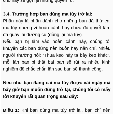
chỗ này sẽ gợi lại những quyến rũ.
3.4. Trường hợp bạn dùng ma túy trở lại:
Phần này là phần dành cho những bạn đã thử cai
ma túy nhưng vì hoàn cảnh hay chưa đủ quyết tâm
đã quay lại đường cũ (dùng lại ma túy).
Nếu bạn bị lâm vào hoàn cảnh này, chúng tôi
khuyên các bạn đừng nên buồn hay nản chí. Nhiều
người thường nói: “Thua keo này ta bày keo khác”,
mỗi lần bạn bị thất bại bạn sẽ rút ra nhiều kinh
nghiệm để chắc chắn lần sau bạn sẽ thành công.
Nếu như bạn đang cai ma túy được vài ngày mà
bây giờ bạn muốn dùng trở lại, chúng tôi có mấy
lời khuyên rất quan trọng sau đây:
Điều 1:
Khi bạn dùng ma túy trở lại, bạn chỉ nên