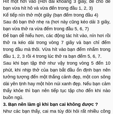
Hít một hơi vào (Hơi dài khoảng 3 giây, để cho dễ
bạn vừa hít hô và vừa đến trong đầu 1, 2, 3)
Kế tiếp nín thở một giây (bạn đếm trong đầu 4)
Sau đó bạn thở nhẹ ra (hơi này cũng kéo dải 3 giây,
bạn vừa thở ra vừa đếm trong đầu 5, 6, 7)
Để bạn dễ hiểu hơn, các động tác hít vào, nín hơi rồi
thở ra kéo dài trong vòng 7 giây và bạn chỉ đếm
trong đầu mà thôi. Vừa hít vào bạn đếm nhẩm trong
đầu 1, 2, 3 rồi 4 trong lúc thở ra bạn đếm 5, 6, 7.
Sau khi bạn tập thở như vậy trong vòng 5 đến 10
phút, khi nhịp thở của bạn bắt đầu ổn định bạn nên
tưởng tượng đến một thắng cảnh đẹp, một con sông
dài yên tịnh hay một hòn núi xanh đẹp. Nếu bạn cảm
thấy khỏe thì bạn nên tiếp tục tập cho đến khi nào
buồn ngủ.
3. Bạn nên làm gì khi bạn cai không được ?
Như các bạn thấy, cai ma túy đòi hỏi rất nhiều công