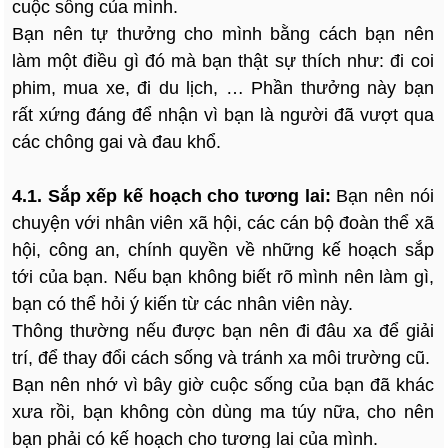
cuộc sống của mình.
Bạn nên tự thưởng cho mình bằng cách bạn nên
làm một điều gì đó mà bạn thật sự thích như: đi coi
phim, mua xe, đi du lịch, … Phần thưởng này bạn
rất xứng đáng để nhận vì bạn là người đã vượt qua
các chông gai và đau khổ.
4.1. Sắp xếp kế hoạch cho tương lai:
Bạn nên nói
chuyện với nhân viên xã hội, các cán bộ đoàn thể xã
hội, công an, chính quyền về những kế hoạch sắp
tới của bạn. Nếu bạn không biết rõ mình nên làm gì,
bạn có thể hỏi ý kiến từ các nhân viên này.
Thông thường nếu được bạn nên đi đâu xa để giải
trí, để thay đổi cách sống và tránh xa môi trường cũ.
Bạn nên nhớ vì bây giờ cuộc sống của bạn đã khác
xưa rồi, bạn không còn dùng ma túy nữa, cho nên
bạn phải có kế hoạch cho tương lai của mình.