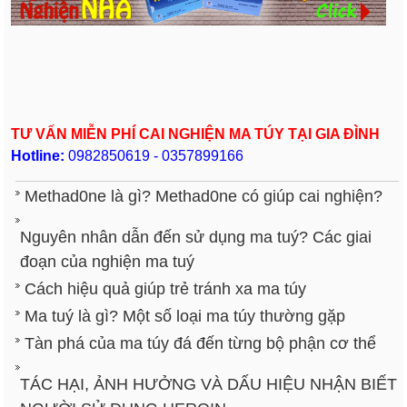
TƯ VẤN MIỄN PHÍ CAI NGHIỆN MA TÚY TẠI GIA ĐÌNH
Hotline:
0982850619 - 0357899166
Methad0ne là gì? Methad0ne có giúp cai nghiện?
Nguyên nhân dẫn đến sử dụng ma tuý? Các giai
đoạn của nghiện ma tuý
Cách hiệu quả giúp trẻ tránh xa ma túy
Ma tuý là gì? Một số loại ma túy thường gặp
Tàn phá của ma túy đá đến từng bộ phận cơ thể
TÁC HẠI, ẢNH HƯỞNG VÀ DẤU HIỆU NHẬN BIẾT