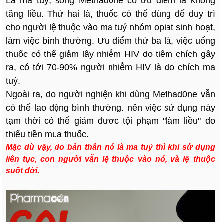
Là ma tuý, song Methad0ne có ưu điểm là không
tăng liều. Thứ hai là, thuốc có thể dùng để duy trì
cho người lệ thuộc vào ma tuý nhóm opiat sinh hoạt,
làm việc bình thường. Ưu điểm thứ ba là, việc uống
thuốc có thể giảm lây nhiễm HIV do tiêm chích gây
ra, có tới 70-90% người nhiễm HIV là do chích ma
tuý.
Ngoài ra, do người nghiện khi dùng Methad0ne vẫn
có thể lao động bình thường, nên việc sử dụng này
tạm thời có thể giảm được tội phạm "làm liều" do
thiếu tiền mua thuốc.
Mặc dù vậy, do bản thân nó là ma tuý thì khi sử dụng
liên tục, con người vẫn lệ thuộc vào nó, và lệ thuộc
suốt đời.