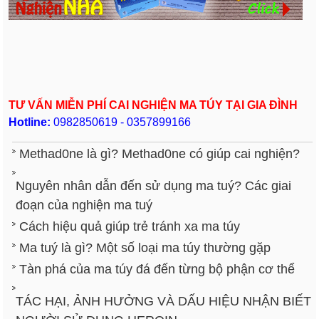
TƯ VẤN MIỄN PHÍ CAI NGHIỆN MA TÚY TẠI GIA ĐÌNH
Hotline:
0982850619 - 0357899166
Methad0ne là gì? Methad0ne có giúp cai nghiện?
Nguyên nhân dẫn đến sử dụng ma tuý? Các giai
đoạn của nghiện ma tuý
Cách hiệu quả giúp trẻ tránh xa ma túy
Ma tuý là gì? Một số loại ma túy thường gặp
Tàn phá của ma túy đá đến từng bộ phận cơ thể
TÁC HẠI, ẢNH HƯỞNG VÀ DẤU HIỆU NHẬN BIẾT