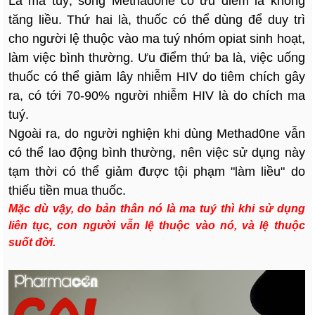
Là ma tuý, song Methad0ne có ưu điểm là không
tăng liều. Thứ hai là, thuốc có thể dùng để duy trì
cho người lệ thuộc vào ma tuý nhóm opiat sinh hoạt,
làm việc bình thường. Ưu điểm thứ ba là, việc uống
thuốc có thể giảm lây nhiễm HIV do tiêm chích gây
ra, có tới 70-90% người nhiễm HIV là do chích ma
tuý.
Ngoài ra, do người nghiện khi dùng Methad0ne vẫn
có thể lao động bình thường, nên việc sử dụng này
tạm thời có thể giảm được tội phạm "làm liều" do
thiếu tiền mua thuốc.
Mặc dù vậy, do bản thân nó là ma tuý thì khi sử dụng
liên tục, con người vẫn lệ thuộc vào nó, và lệ thuộc
suốt đời.